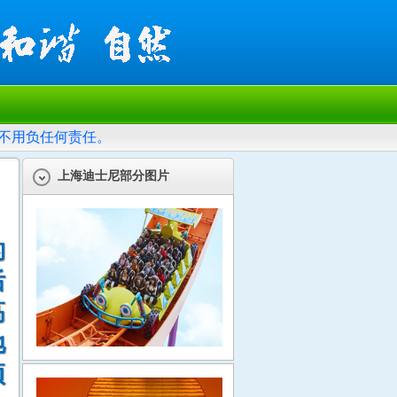
不用负任何责任。
上海迪士尼部分图片
，
的
后
高
地
项