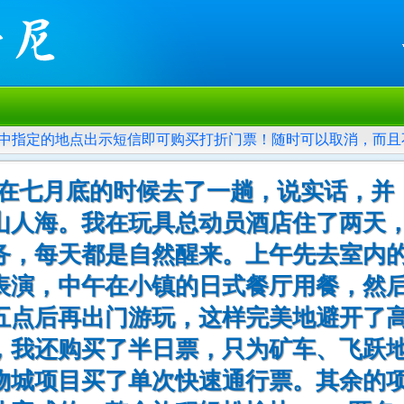
中指定的地点出示短信即可购买打折门票！随时可以取消，而且
我在七月底的时候去了一趟，说实话，并
山人海。我在玩具总动员酒店住了两天
务，每天都是自然醒来。上午先去室内
表演，中午在小镇的日式餐厅用餐，然
五点后再出门游玩，这样完美地避开了
，我还购买了半日票，只为矿车、飞跃
物城项目买了单次快速通行票。其余的