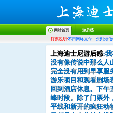
游后感
网站首页
订票说明:
不用网络支付，您到短信
上海迪士尼游后感
:
没有像传说中那么人
完全没有用到早享服
游乐项目和观看剧场
回到酒店休息。下午
峰时段。除了门票外
平线和新开的疯狂动