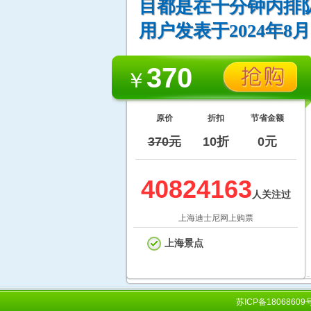
目都是在十分钟内排队
用户发表于2024年8月
370
￥
原价
折扣
节省金额
370元
10折
0元
40824163
人关注过
上海迪士尼网上购票
上海景点
苏ICP备18068609号-2